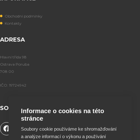
Obchodní podmínky
Kontakty
ADRESA
Hlavní třída 98
Ostrava Poruba
708 00
IČO: 19724942
SOCIÁLNÍ SÍTĚ
Informace o cookies na této
stránce
F
Y
T
I
Soubory cookie používáme ke shromažďování
a
o
i
n
a analýze informací o výkonu a používání
c
u
k
s