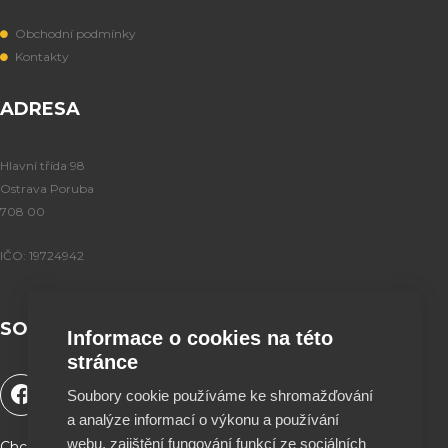
Obchodní podmínky
Kontakty
ADRESA
Hlavní třída 98
Ostrava Poruba
708 00
IČO: 19724942
SOCIÁLNÍ SÍTĚ
Informace o cookies na této
stránce
F
Y
T
I
Soubory cookie používáme ke shromažďování
a
o
i
n
a analýze informací o výkonu a používání
c
u
k
s
e
t
t
t
webu, zajištění fungování funkcí ze sociálních
Chceš podpořit naší tvorbu a být součástí projektu ?