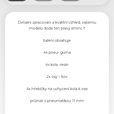
Detailní zpracováni a kvalitní vzhled. vašemu
modelu dodá ten pravý šmrnc !!
balení obsahuje
4x pneu- guma
4x kola -resin
2x osy – kov
4x hřebíčky na uchycení kola k ose
průměr s pneumatikou 11 mm