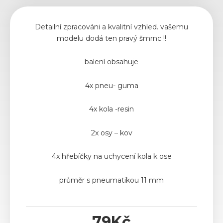
Detailní zpracováni a kvalitní vzhled. vašemu
modelu dodá ten pravý šmrnc !!
balení obsahuje
4x pneu- guma
4x kola -resin
2x osy – kov
4x hřebíčky na uchycení kola k ose
průměr s pneumatikou 11 mm
79
Kč