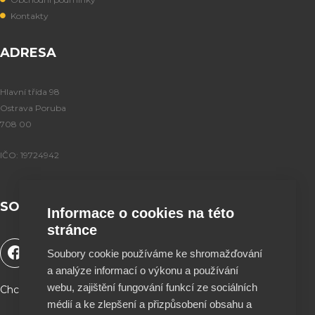
Kontakty
ADRESA
Hlavní třída 98
Ostrava Poruba
708 00
IČO: 19724942
SOCIÁLNÍ SÍTĚ
Informace o cookies na této
stránce
F
Y
T
I
Soubory cookie používáme ke shromažďování
a
o
i
n
a analýze informací o výkonu a používání
c
u
k
s
e
t
t
t
webu, zajištění fungování funkcí ze sociálních
Chceš podpořit naší tvorbu a být součástí projektu ?
b
u
o
a
médií a ke zlepšení a přizpůsobení obsahu a