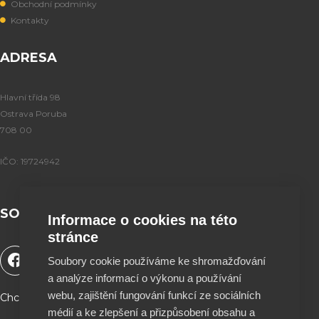
Obchodní podmínky
Kontakty
ADRESA
Hlavní třída 98
Ostrava Poruba
708 00
IČO: 19724942
SOCIÁLNÍ SÍTĚ
Informace o cookies na této
stránce
F
Y
T
I
Soubory cookie používáme ke shromažďování
a
o
i
n
a analýze informací o výkonu a používání
c
u
k
s
e
t
t
t
webu, zajištění fungování funkcí ze sociálních
Chceš podpořit naší tvorbu a být součástí projektu ?
b
u
o
a
médií a ke zlepšení a přizpůsobení obsahu a