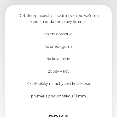
Detailní zpracováni a kvalitní vzhled. vašemu
modelu dodá ten pravý šmrnc !!
balení obsahuje
4x pneu- guma
4x kola -resin
2x osy – kov
4x hřebíčky na uchycení kola k ose
průměr s pneumatikou 11 mm