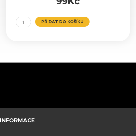
99
Kč
AMG
PŘIDAT DO KOŠÍKU
II
Chrome/Black
množství
INFORMACE