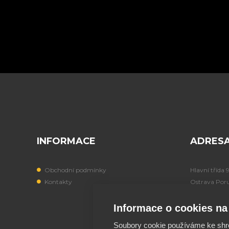
INFORMACE
ADRES
Obchodní podmínky
Hlavní třída 
Kontakty
Ostrava Por
708 00
Informace o cookies na 
IČO: 197249
Soubory cookie používáme ke shr