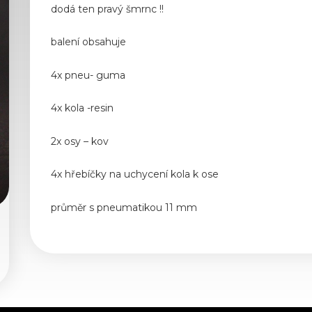
dodá ten pravý šmrnc !!
balení obsahuje
4x pneu- guma
4x kola -resin
2x osy – kov
4x hřebíčky na uchycení kola k ose
průměr s pneumatikou 11 mm