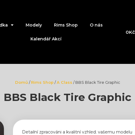
dka
Modely
Rims Shop
O nás
0
Kč
Kalendář Akcí
Domů
/
Rims Shop
/
A Class
/ BBS Black Tire Graphic
BBS Black Tire Graphic
Detailní zpracováni a kvalitní vzhled. vašemu modelu