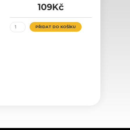
109
Kč
BBS
PŘIDAT DO KOŠÍKU
Black
Tire
Graphic
množství