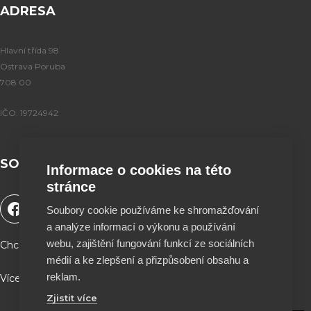
ADRESA
Hlavní třída 98
Ostrava Poruba
708 00
IČO: 19724942
SOCIÁLNÍ SÍTĚ
Informace o cookies na této
stránce
F
Y
T
I
Soubory cookie používáme ke shromažďování
a
o
i
n
a analýze informací o výkonu a používání
c
u
k
s
e
t
t
t
webu, zajištění fungování funkcí ze sociálních
Chceš podpořit naší tvorbu a být součástí projektu ?
b
u
o
a
médií a ke zlepšení a přizpůsobení obsahu a
o
b
k
g
reklam.
Více info a QR kód najdeš na stránce O nás ♥
o
e
r
Zjistit více
k
a