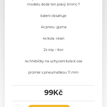
modelu dodá ten pravý šmrnc !!
balení obsahuje
4x pneu- guma
4x kola -resin
2x osy – kov
4x hřebíčky na uchycení kola k ose
průměr s pneumatikou 11 mm
99
Kč