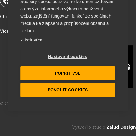
Soubory cookie používáme ke shromažďování
a
o
i
n
a analýze informací o výkonu a používání
c
u
k
s
e
t
t
t
webu, zajištění fungování funkcí ze sociálních
Chceš podpořit naší tvorbu a být součástí projektu ?
b
u
o
a
médií a ke zlepšení a přizpůsobení obsahu a
o
b
k
g
reklam.
Více info a QR kód najdeš na stránce O nás ♥
o
e
r
Zjistit více
k
a
m
Nastavení cookies
POPŘÍT VŠE
POVOLIT COOKIES
© Garage 164
2026
Vytvořilo studio
Žalud Design