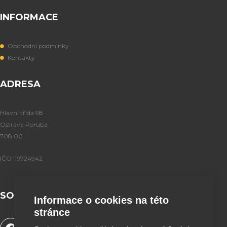
INFORMACE
Obchodní podmínky
Kontakty
ADRESA
Hlavní třída 98
Ostrava Poruba
708 00
IČO: 19724942
SOCIÁLNÍ SÍTĚ
Informace o cookies na této
stránce
F
Y
T
I