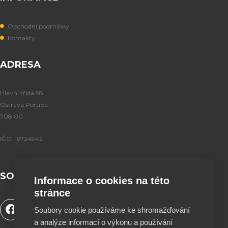
Obchodní podmínky
Kontakty
ADRESA
Hlavní třída 98
Ostrava Poruba
708 00
IČO: 19724942
SOCIÁLNÍ SÍTĚ
Informace o cookies na této
stránce
F
Y
T
I
Soubory cookie používáme ke shromažďování
a
o
i
n
a analýze informací o výkonu a používání
c
u
k
s