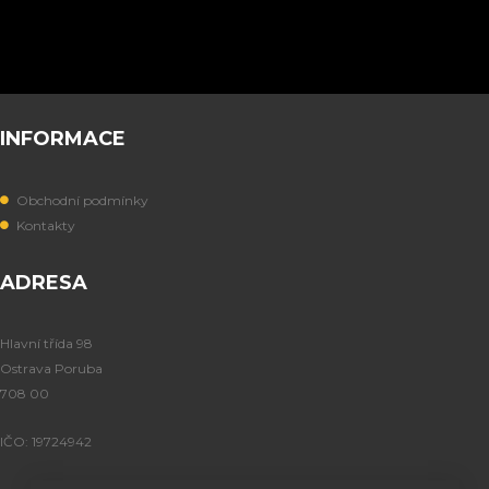
INFORMACE
Obchodní podmínky
Kontakty
ADRESA
Hlavní třída 98
Ostrava Poruba
708 00
IČO: 19724942