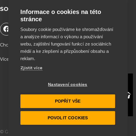
SOCIÁLNÍ SÍTĚ
Informace o cookies na této
stránce
F
Y
T
I
Soubory cookie používáme ke shromažďování
a
o
i
n
a analýze informací o výkonu a používání
c
u
k
s
e
t
t
t
webu, zajištění fungování funkcí ze sociálních
Chceš podpořit naší tvorbu a být součástí projektu ?
b
u
o
a
médií a ke zlepšení a přizpůsobení obsahu a
o
b
k
g
reklam.
Více info a QR kód najdeš na stránce O nás ♥
o
e
r
Zjistit více
k
a
m
Nastavení cookies
POPŘÍT VŠE
POVOLIT COOKIES
© Garage 164
2026