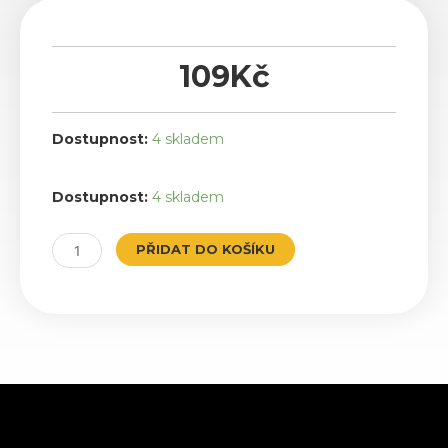
109
Kč
Dostupnost:
4 skladem
Gasser
Dostupnost:
4 skladem
Chrome
množství
PŘIDAT DO KOŠÍKU