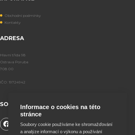
Obchodní podmínky
Kontakty
ADRESA
Hlavní třída 98
Ostrava Poruba
708 00
IČO: 19724942
SOCIÁLNÍ SÍTĚ
Informace o cookies na této
stránce
F
Y
T
I
Soubory cookie používáme ke shromažďování
a
o
i
n
a analýze informací o výkonu a používání
c
u
k
s