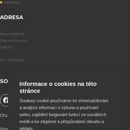
Kontakty
ADRESA
Hlavní třída 98
Ostrava Poruba
708 00
IČO: 19724942
SOCIÁLNÍ SÍTĚ
Informace o cookies na této
stránce
F
Y
T
I
Soubory cookie používáme ke shromažďování
a
o
i
n
a analýze informací o výkonu a používání
c
u
k
s
e
t
t
t
webu, zajištění fungování funkcí ze sociálních
Chceš podpořit naší tvorbu a být součástí projektu ?
b
u
o
a
médií a ke zlepšení a přizpůsobení obsahu a
o
b
k
g
reklam.
Více info a QR kód najdeš na stránce O nás ♥