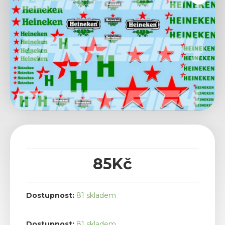
85
Kč
Dostupnost:
81 skladem
Heineken
Dostupnost:
81 skladem