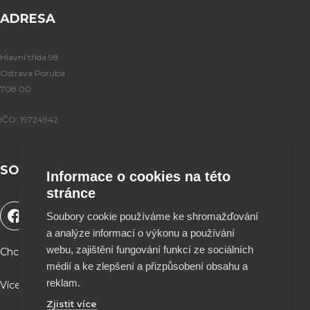
ADRESA
Hlavní třída 98
Ostrava Poruba
708 00
IČO: 19724942
SOCIÁLNÍ SÍTĚ
Informace o cookies na této
stránce
F
Y
T
I
Soubory cookie používáme ke shromažďování
a
o
i
n
a analýze informací o výkonu a používání
c
u
k
s
e
t
t
t
webu, zajištění fungování funkcí ze sociálních
Chceš podpořit naší tvorbu a být součástí projektu ?
b
u
o
a
médií a ke zlepšení a přizpůsobení obsahu a
o
b
k
g
reklam.
Více info a QR kód najdeš na stránce O nás ♥
o
e
r
Zjistit více
k
a