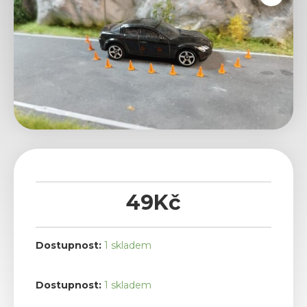
49
Kč
Dostupnost:
1 skladem
Kužel
Dostupnost:
1 skladem
10