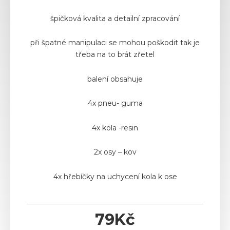
špičková kvalita a detailní zpracování
při špatné manipulaci se mohou poškodit tak je
třeba na to brát zřetel
balení obsahuje
4x pneu- guma
4x kola -resin
2x osy – kov
4x hřebíčky na uchycení kola k ose
79
Kč