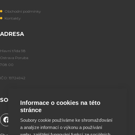
Obchodní podmínky
Kontakty
ADRESA
Hlavní třída 98
Ostrava Poruba
708 00
IČO: 19724942
SOCIÁLNÍ SÍTĚ
Informace o cookies na této
stránce
F
Y
T
I
Soubory cookie používáme ke shromažďování
a
o
i
n
a analýze informací o výkonu a používání
c
u
k
s
webu, zajištění fungování funkcí ze sociálních