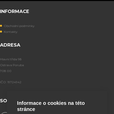
INFORMACE
Obchodní podmínky
Kontakty
ADRESA
Hlavní třída 98
Ostrava Poruba
708 00
IČO: 19724942
SOCIÁLNÍ SÍTĚ
Informace o cookies na této
stránce