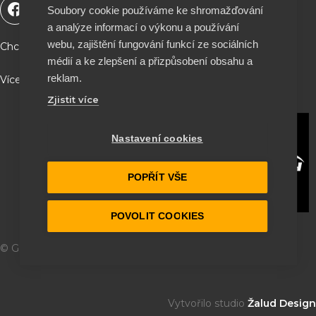
F
Y
T
I
Soubory cookie používáme ke shromažďování
a
o
i
n
a analýze informací o výkonu a používání
c
u
k
s
e
t
t
t
webu, zajištění fungování funkcí ze sociálních
Chceš podpořit naší tvorbu a být součástí projektu ?
b
u
o
a
médií a ke zlepšení a přizpůsobení obsahu a
o
b
k
g
reklam.
Více info a QR kód najdeš na stránce O nás ♥
o
e
r
Zjistit více
k
a
m
Nastavení cookies
POPŘÍT VŠE
POVOLIT COOKIES
© Garage 164
2026
Vytvořilo studio
Žalud Design