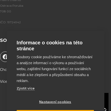
Ostrava Poruba
708 00
IČO: 19724942
SOCIÁLNÍ SÍTĚ
Informace o cookies na této
stránce
F
Y
T
I
Soubory cookie používáme ke shromažďování
a
o
i
n
a analýze informací o výkonu a používání
c
u
k
s
e
t
t
t
webu, zajištění fungování funkcí ze sociálních
Chceš podpořit naší tvorbu a být součástí projektu ?
b
u
o
a
médií a ke zlepšení a přizpůsobení obsahu a
o
b
k
g
reklam.
Více info a QR kód najdeš na stránce O nás ♥
o
e
r
Zjistit více
k
a
m
Nastavení cookies