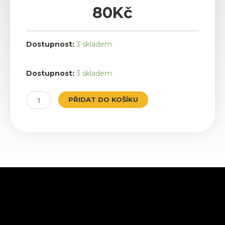
80
Kč
Dostupnost:
3 skladem
Spz
Dostupnost:
3 skladem
JPN
množství
PŘIDAT DO KOŠÍKU