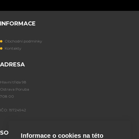
INFORMACE
Obchodní podmínky
Kontakty
ADRESA
Hlavní třída 98
Ostrava Poruba
708 00
IČO: 19724942
SOCIÁLNÍ SÍTĚ
Informace o cookies na této