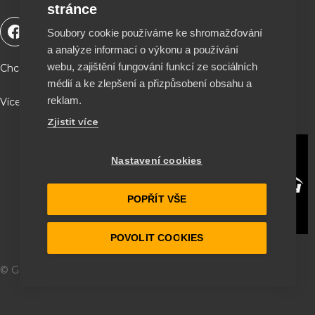
stránce
F
Y
T
I
Soubory cookie používáme ke shromažďování
a
o
i
n
a analýze informací o výkonu a používání
c
u
k
s
e
t
t
t
webu, zajištění fungování funkcí ze sociálních
Chceš podpořit naší tvorbu a být součástí projektu ?
b
u
o
a
médií a ke zlepšení a přizpůsobení obsahu a
o
b
k
g
reklam.
Více info a QR kód najdeš na stránce O nás ♥
o
e
r
Zjistit více
k
a
m
Nastavení cookies
POPŘÍT VŠE
POVOLIT COOKIES
© Garage 164
2026