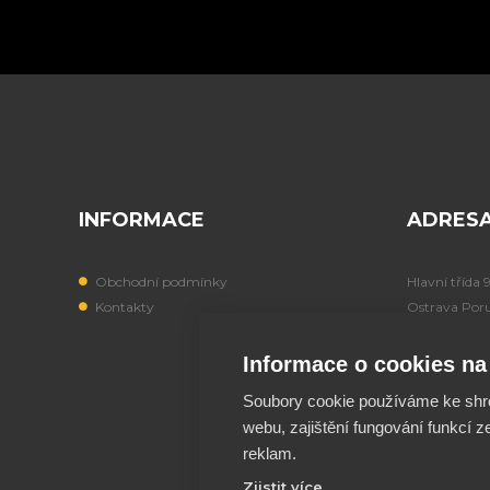
INFORMACE
ADRES
Obchodní podmínky
Hlavní třída 
Kontakty
Ostrava Por
708 00
Informace o cookies na 
IČO: 197249
Soubory cookie používáme ke shr
webu, zajištění fungování funkcí z
reklam.
Zjistit více