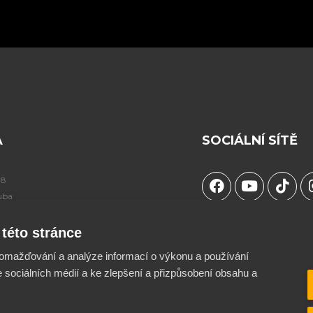
A
SOCIÁLNÍ SÍTĚ
F
Y
T
98
a
o
i
uba
c
u
k
e
t
t
Chceš podpořit naší tv
této stránce
b
u
o
součástí projektu ?
42
o
b
k
omažďování a analýze informací o výkonu a používání
o
e
Více info a QR kód naj
e sociálních médií a ke zlepšení a přizpůsobení obsahu a
k
stránce O nás ♥