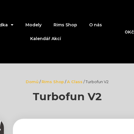
dka
Modely
Rims Shop
O nás
0
Kč
Kalendář Akcí
Domů
/
Rims Shop
/
A Class
/ Turbofun V2
Turbofun V2