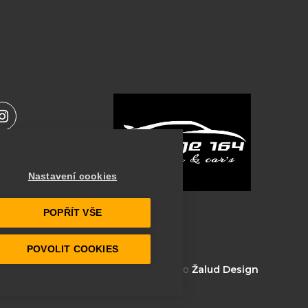
I
n
s
t
orbu a být
a
Nastavení cookies
g
r
deš na
a
POPŘÍT VŠE
m
POVOLIT COOKIES
Vytvořilo studio
Žalud Design