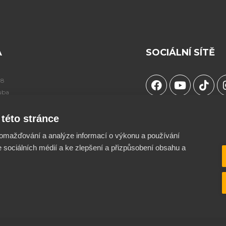
A
SOCIÁLNÍ SÍTĚ
F
Y
T
98
a
o
i
uba
c
u
k
e
t
t
Chceš podpořit naší tv
této stránce
b
u
o
součástí projektu ?
42
o
b
k
omažďování a analýze informací o výkonu a používání
o
e
Více info a QR kód naj
e sociálních médií a ke zlepšení a přizpůsobení obsahu a
k
stránce O nás ♥