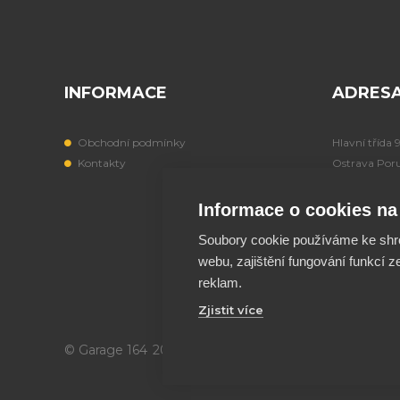
INFORMACE
ADRES
Obchodní podmínky
Hlavní třída 
Kontakty
Ostrava Por
708 00
Informace o cookies na 
IČO: 197249
Soubory cookie používáme ke shr
webu, zajištění fungování funkcí z
reklam.
Zjistit více
© Garage 164
2026