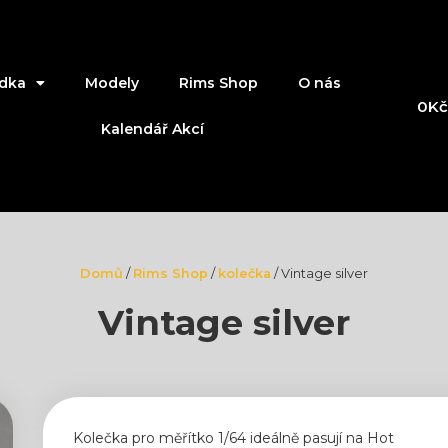
dka
Modely
Rims Shop
O nás
0
Kč
Kalendář Akcí
Domů
/
Rims Shop
/
kolečka
/ Vintage silver
Vintage silver
Kolečka pro měřítko 1/64 ideálně pasují na Hot