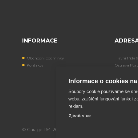
INFORMACE
ADRES
Obchodní podmínky
Hlavní třída 
Kontakty
Ostrava Por
708 00
Informace o cookies na 
IČO: 197249
Soubory cookie používáme ke shr
webu, zajištění fungování funkcí z
reklam.
Zjistit více
© Garage 164
2026