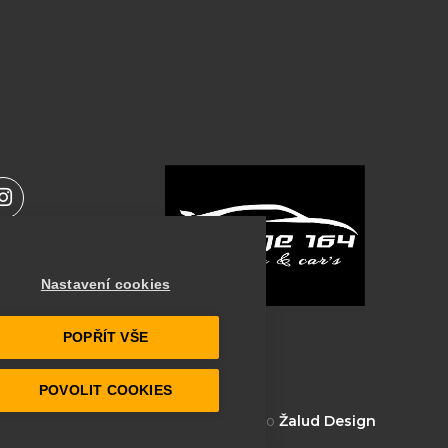
I
n
s
t
orbu a být
a
Nastavení cookies
g
r
deš na
a
POPŘÍT VŠE
m
POVOLIT COOKIES
Vytvořilo studio
Žalud Design