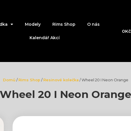
dka
Modely
Rims Shop
O nás
0
Kč
Kalendář Akcí
Domů
/
Rims Shop
/
Resinové kolečka
/ Wheel 20 I Neon Orange
Wheel 20 I Neon Orang