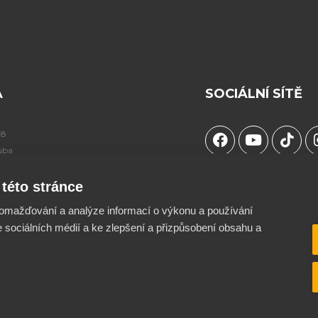
A
SOCIÁLNÍ SÍTĚ
F
Y
T
98
a
o
i
uba
c
u
k
e
t
t
Chceš podpořit naší tv
této stránce
b
u
o
součástí projektu ?
42
o
b
k
omažďování a analýze informací o výkonu a používání
o
e
Více info a QR kód naj
e sociálních médií a ke zlepšení a přizpůsobení obsahu a
k
stránce O nás ♥